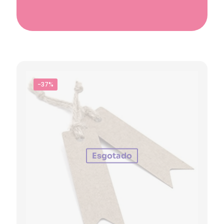
-37%
Esgotado