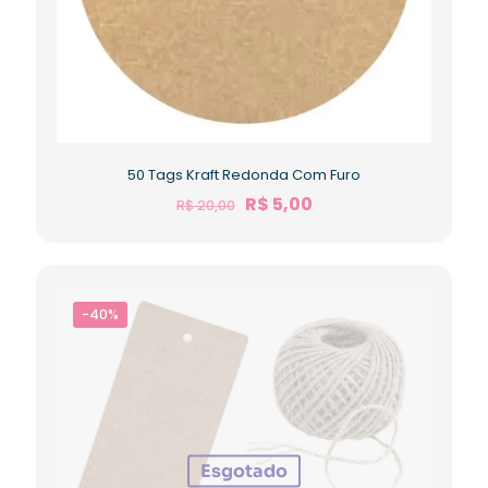
50 Tags Kraft Redonda Com Furo
R$
5,00
R$
20,00
-40%
Esgotado