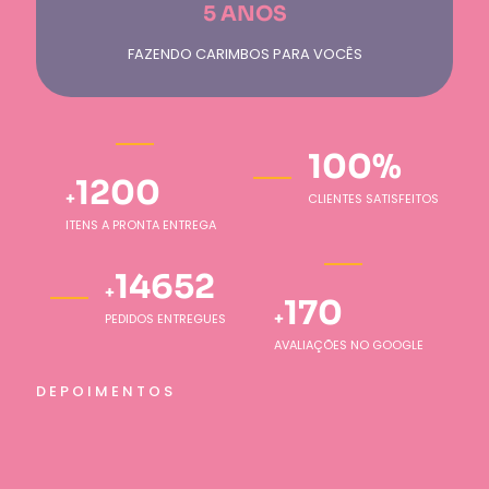
5 ANOS
FAZENDO CARIMBOS PARA VOCÊS
100
%
1200
+
CLIENTES SATISFEITOS
ITENS A PRONTA ENTREGA
15000
+
170
+
PEDIDOS ENTREGUES
AVALIAÇÕES NO GOOGLE
D E P O I M E N T O S