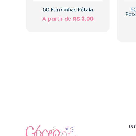
50 Forminhas Pétala
50
Pei
A partir de
R$
3,00
INS