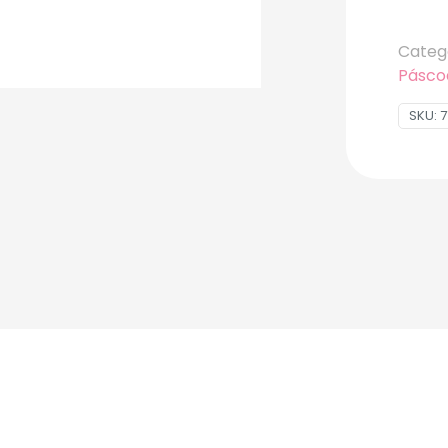
Categ
Pásco
SKU:
7