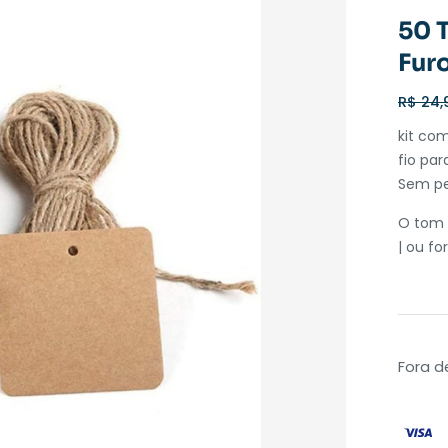
50 
Furo
R$
24,
kit co
fio pa
Sem pe
O tom 
| ou f
Fora d