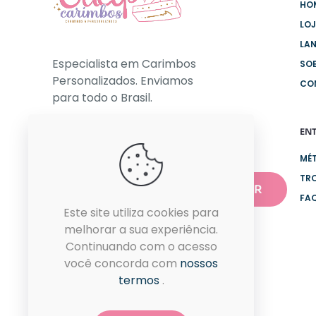
HO
LO
LA
Especialista em Carimbos
SO
Personalizados. Enviamos
CO
para todo o Brasil.
EN
NEWSLETTER
MÉ
TR
FA
Este site utiliza cookies para
melhorar a sua experiência.
Continuando com o acesso
você concorda com
nossos
termos
.