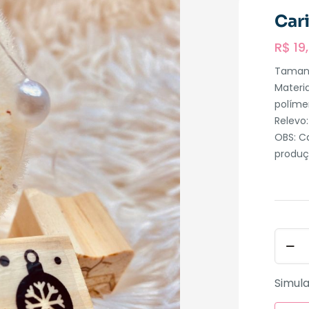
Car
R$
19
Taman
Materi
políme
Relevo
OBS: C
produç
Simula