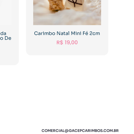
ada
Carimbo Natal Mini Fé 2cm
io De
R$
19,00
COMERCIAL@GACEPCARIMBOS.COM.BR