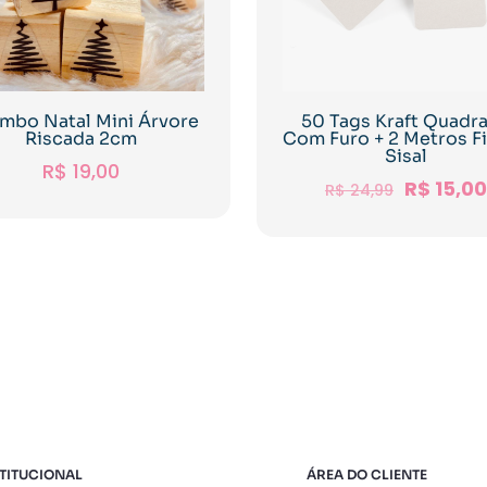
imbo Natal Mini Árvore
50 Tags Kraft Quadr
Riscada 2cm
Com Furo + 2 Metros F
Sisal
R$
19,00
R$
15,00
R$
24,99
TITUCIONAL
ÁREA DO CLIENTE