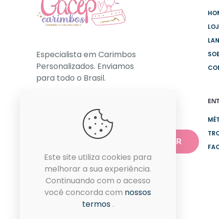
HO
LO
LA
Especialista em Carimbos
SO
Personalizados. Enviamos
CO
para todo o Brasil.
EN
NEWSLETTER
MÉ
TR
FA
Este site utiliza cookies para
melhorar a sua experiência.
Continuando com o acesso
você concorda com
nossos
termos
.