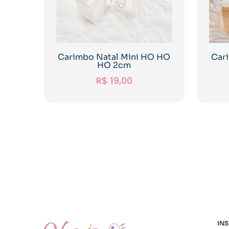
Carimbo Natal Mini HO HO
Car
HO 2cm
R$
19,00
INS