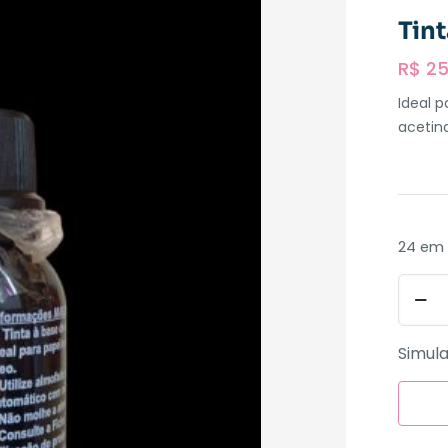
Tin
R$
25
Ideal p
acetin
24 em
Simula