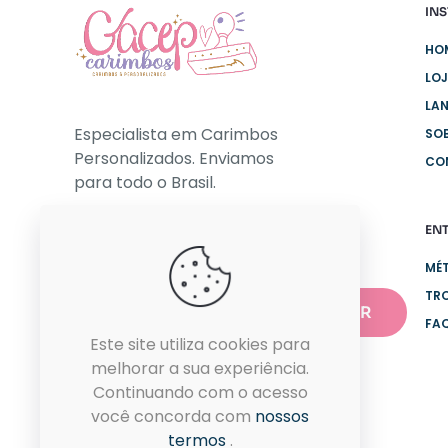
INS
HO
LO
LA
Especialista em Carimbos
SO
Personalizados. Enviamos
CO
para todo o Brasil.
EN
NEWSLETTER
MÉ
TR
FA
Este site utiliza cookies para
melhorar a sua experiência.
Continuando com o acesso
você concorda com
nossos
termos
.