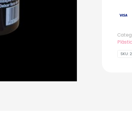
Categ
Plásti
SKU:
2