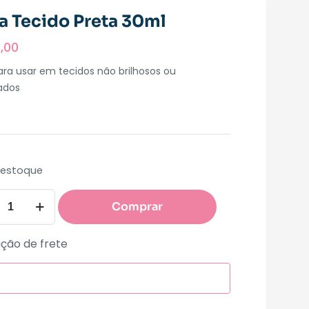
ta Tecido Preta 30ml
,00
ara usar em tecidos não brilhosos ou
ados
 estoque
Comprar
ção de frete