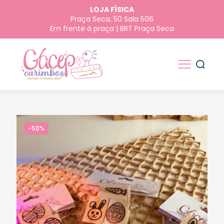
LOJA FÍSICA
Praça Seca, 50 Sala 506
Em frente à praça | BRT Praça Seca
-50%