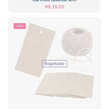
R$
25,00
-40%
Esgotado