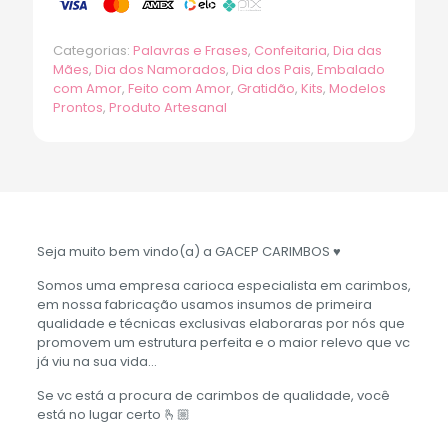
Categorias:
Palavras e Frases
,
Confeitaria
,
Dia das
Mães
,
Dia dos Namorados
,
Dia dos Pais
,
Embalado
com Amor
,
Feito com Amor
,
Gratidão
,
Kits
,
Modelos
Prontos
,
Produto Artesanal
Seja muito bem vindo(a) a GACEP CARIMBOS ♥️
Somos uma empresa carioca especialista em carimbos,
em nossa fabricação usamos insumos de primeira
qualidade e técnicas exclusivas elaboraras por nós que
promovem um estrutura perfeita e o maior relevo que vc
já viu na sua vida…
Se vc está a procura de carimbos de qualidade, você
está no lugar certo 🫰🏼