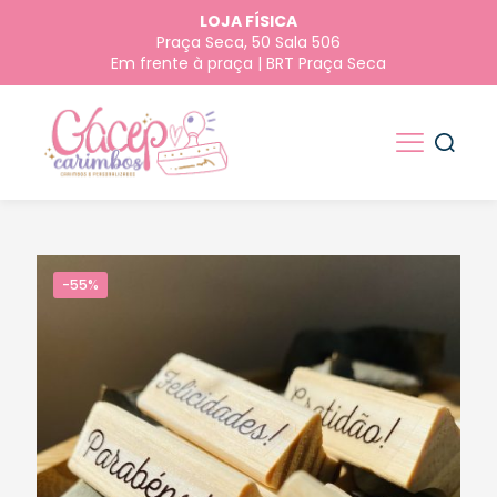
LOJA FÍSICA
Praça Seca, 50 Sala 506
Em frente à praça | BRT Praça Seca
-55%