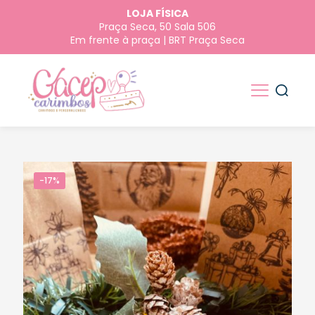
LOJA FÍSICA
Praça Seca, 50 Sala 506
Em frente à praça | BRT Praça Seca
-17%