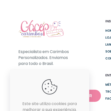
INS
HO
LO
LA
Especialista em Carimbos
SO
Personalizados. Enviamos
CO
para todo o Brasil.
EN
NEWSLETTER
MÉ
TR
FA
Este site utiliza cookies para
melhorar a sua experiência.