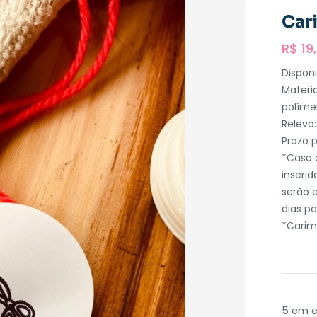
Car
R$
19
Disponi
Materi
políme
Relevo
Prazo p
*Caso 
inseri
serão e
dias pa
*Carim
5 em 