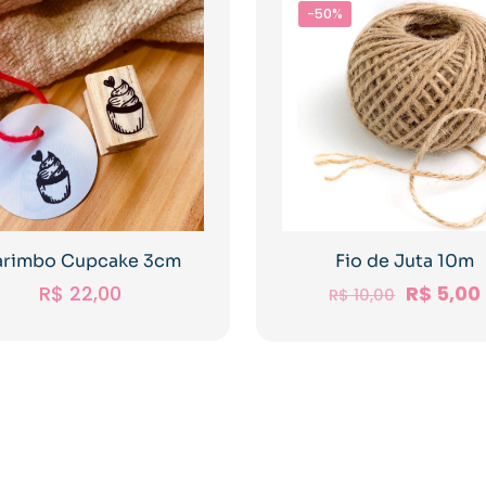
-50%
arimbo Cupcake 3cm
Fio de Juta 10m
R$
22,00
R$
5,00
R$
10,00