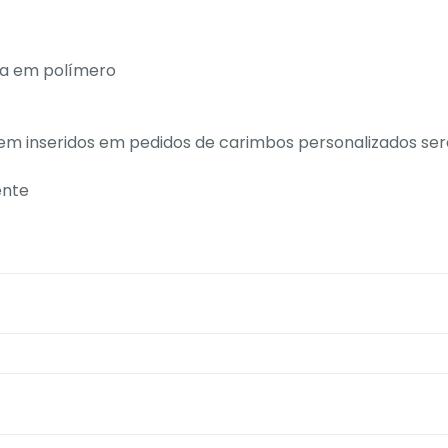
ha em polímero
m inseridos em pedidos de carimbos personalizados serã
ente