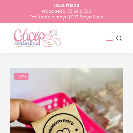
LOJA FÍSICA
Praça Seca, 50 Sala 506
Em frente à praça | BRT Praça Seca
-29%