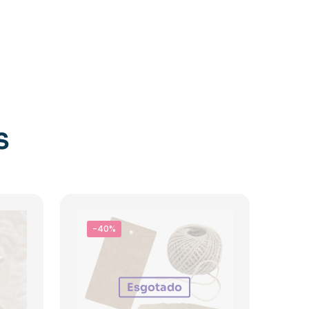
S
-40%
Esgotado