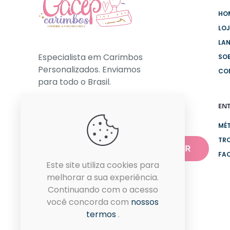
HO
LO
LA
Especialista em Carimbos
SO
Personalizados. Enviamos
CO
para todo o Brasil.
EN
NEWSLETTER
MÉ
TR
FA
Este site utiliza cookies para
melhorar a sua experiência.
Continuando com o acesso
você concorda com
nossos
termos
.