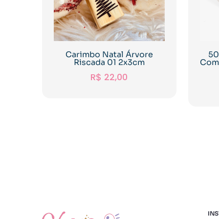
Carimbo Natal Árvore
50
Riscada 01 2x3cm
Com 
R$
22,00
INS