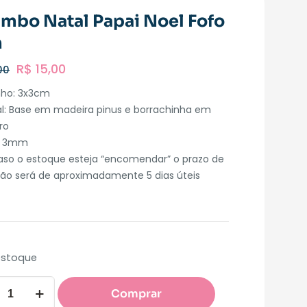
imbo Natal Papai Noel Fofo
m
R$
15,00
00
ho: 3x3cm
al: Base em madeira pinus e borrachinha em
ro
: 3mm
aso o estoque esteja “encomendar” o prazo de
ão será de aproximadamente 5 dias úteis
estoque
Comprar