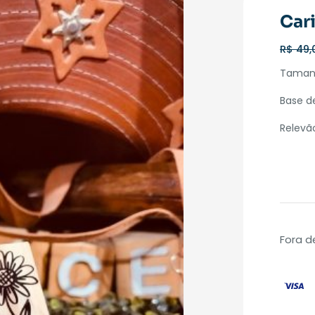
Car
R$
49,
Taman
Base d
Relev
Fora d