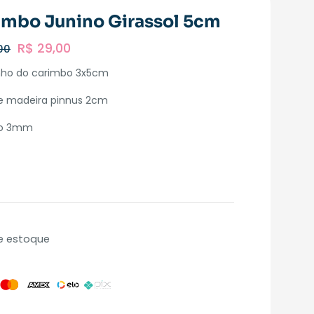
imbo Junino Girassol 5cm
R$
29,00
00
ho do carimbo 3x5cm
e madeira pinnus 2cm
ão 3mm
e estoque