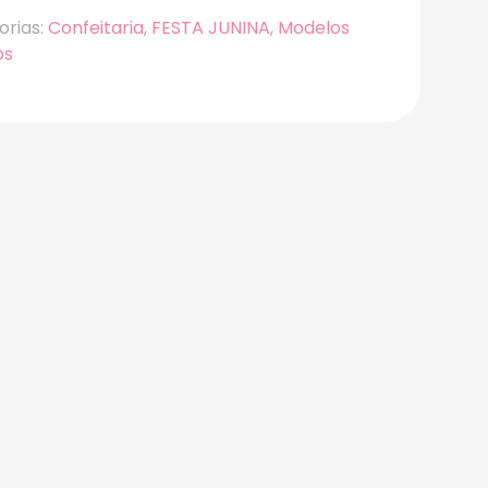
orias:
Confeitaria
,
FESTA JUNINA
,
Modelos
os