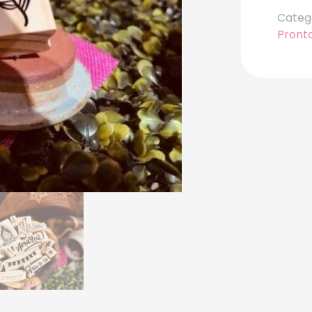
Categ
Pront