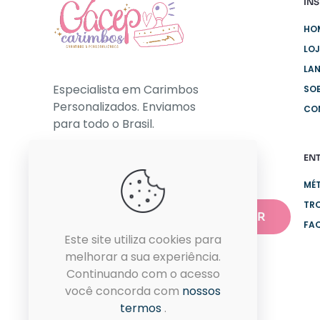
INS
HO
LO
LA
Especialista em Carimbos
SO
Personalizados. Enviamos
CO
para todo o Brasil.
EN
NEWSLETTER
MÉ
TR
FA
Este site utiliza cookies para
melhorar a sua experiência.
Continuando com o acesso
você concorda com
nossos
termos
.