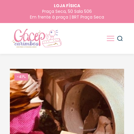
LOJA FÍSICA
Praça Seca, 50 Sala 506
Em frente à praça | BRT Praça Seca
-41%