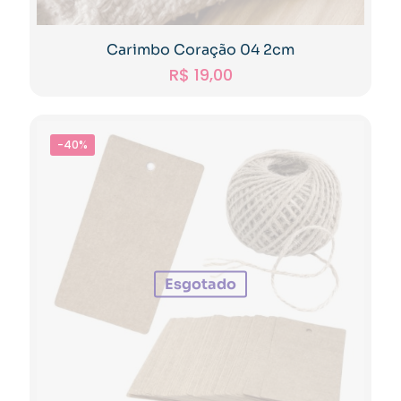
Carimbo Coração 04 2cm
R$
19,00
-40%
Esgotado