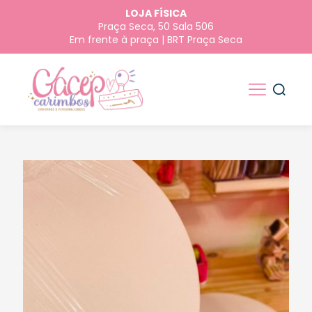
LOJA FÍSICA
Praça Seca, 50 Sala 506
Em frente à praça | BRT Praça Seca